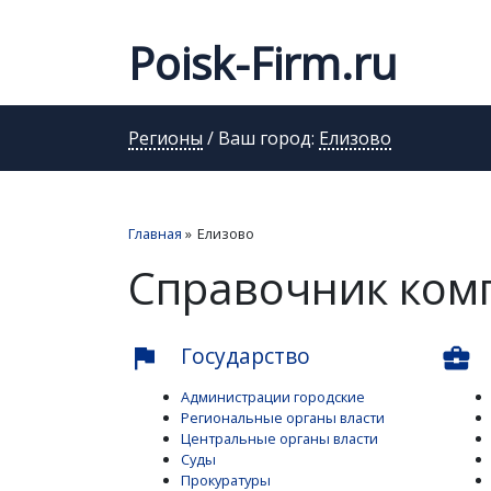
Poisk-Firm.ru
Регионы
/ Ваш город:
Елизово
Главная
»
Елизово
Справочник ком
Государство
flag
business_center
Администрации городские
Региональные органы власти
Центральные органы власти
Суды
Прокуратуры