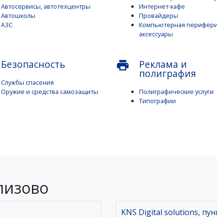
Автосервисы, автотехцентры
Интернет-кафе
Автошколы
Провайдеры
АЗС
Компьютерная перифери
аксессуары
Безопасность
Реклама и
print
полиграфия
Службы спасения
Оружие и средства самозащиты
Полиграфические услуги
Типографии
лизово
KNS Digital solutions, пу