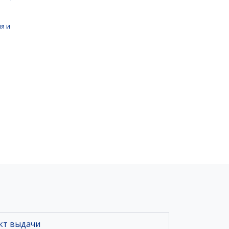
я и
нкт выдачи