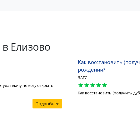
 в Елизово
Как восстановить (получ
рождении?
ЗАГС
star
star
star
star
star
етуда плачу немогу открыть
Как восстановить (получить ду
Подробнее