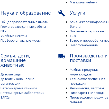
Магазины мебели
Наука и образование
Услуги
build
Общеобразовательные школы
Авиа- и железнодорожн
Геологоразведочные работы
билеты
ПТУ
Платежные терминалы
Учебные центры
ТСЖ
Профессиональные курсы
Вывоз и переработка му
Энергоснабжение
Семья, дети,
Производство и
local_shipping
домашние
поставки
животные
Рыбная продукция,
Детские сады
морепродукты
Детские и юношеские
Сельскохозяйственная
организации
продукция
Ветеринарные клиники
Лесничества, лесхозы
Ветеринарные лаборатории
Пивоваренные заводы
ЗАГСы
Производство продуктов
питания