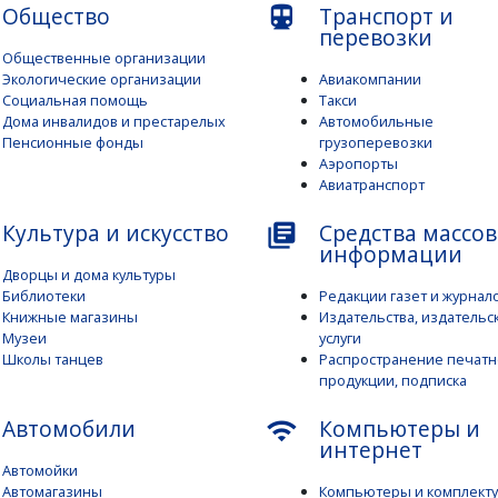
Общество
Транспорт и
directions_subway
перевозки
Общественные организации
Экологические организации
Авиакомпании
Социальная помощь
Такси
Дома инвалидов и престарелых
Автомобильные
Пенсионные фонды
грузоперевозки
Аэропорты
Авиатранспорт
Культура и искусство
Средства массо
library_books
информации
Дворцы и дома культуры
Библиотеки
Редакции газет и журнал
Книжные магазины
Издательства, издательс
Музеи
услуги
Школы танцев
Распространение печат
продукции, подписка
Автомобили
Компьютеры и
wifi
интернет
Автомойки
Автомагазины
Компьютеры и комплект