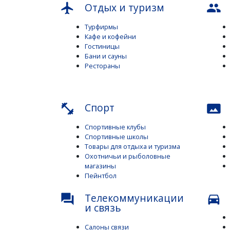
Отдых и туризм
flight
people
Турфирмы
Кафе и кофейни
Гостиницы
Бани и сауны
Рестораны
Спорт
fitness_center
panorama
Спортивные клубы
Спортивные школы
Товары для отдыха и туризма
Охотничьи и рыболовные
магазины
Пейнтбол
Телекоммуникации
question_answer
directions_car
и связь
Салоны связи