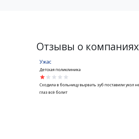
Отзывы о компаниях
Ужас
Детская поликлиника
star
star
star
star
star
Сходила в больницу вырвать зуб поставили укол н
глаз всё болит