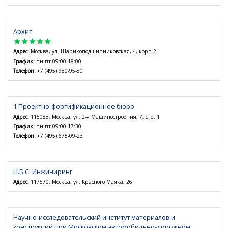
Архит
star
star
star
star
star
Адрес:
Москва, ул. Шарикоподшипниковская, 4, корп.2
График:
пн-пт 09:00-18:00
Телефон:
+7 (495) 980-95-80
1 Проектно-фортификационное бюро
Адрес:
115088, Москва, ул. 2-я Машиностроения, 7, стр. 1
График:
пн-пт 09:00-17:30
Телефон:
+7 (495) 675-09-23
Н.Б.С. Инжиниринг
Адрес:
117570, Москва, ул. Красного Маяка, 26
Научно-исследовательский институт материалов и
конструкций при Московском автомобильно-дорожном