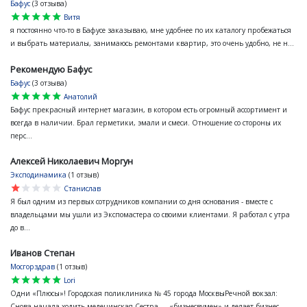
Бафус
(3 отзыва)
star
star
star
star
star
Витя
я постоянно что-то в Бафусе заказываю, мне удобнее по их каталогу пробежаться
и выбрать материалы, занимаюсь ремонтами квартир, это очень удобно, не н...
Рекомендую Бафус
Бафус
(3 отзыва)
star
star
star
star
star
Анатолий
Бафус прекрасный интернет магазин, в котором есть огромный ассортимент и
всегда в наличии. Брал герметики, эмали и смеси. Отношение со стороны их
перс...
Алексей Николаевич Моргун
Эксподинамика
(1 отзыв)
star
star
star
star
star
Станислав
Я был одним из первых сотрудников компании со дня основания - вместе с
владельцами мы ушли из Экспомастера со своими клиентами. Я работал с утра
до в...
Иванов Степан
Мосгорздрав
(1 отзыв)
star
star
star
star
star
Lori
Одни «Плюсы»! Городская поликлиника № 45 города МосквыРечной вокзал:
Снова начала ходить медецинская Сестра — «бизнесвумен» и делает бизнес