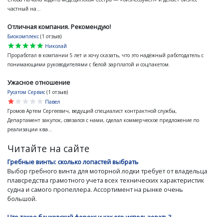
частный на...
Отличная компания. Рекомендую!
Биокомплекс
(1 отзыв)
star
star
star
star
star
Николай
Проработал в компании 5 лет и хочу сказать, что это надёжный работодатель с
понимающими руководителями с белой зарплатой и соцпакетом.
Ужасное отношение
Русатом Сервис
(1 отзыв)
star
star
star
star
star
Павел
Громов Артем Сергеевич, ведущий специалист контрактной службы,
Департамент закупок, связался с нами, сделал коммерческое предложение по
реализации ква...
Читайте на сайте
Гребные винты: сколько лопастей выбрать
Выбор гребного винта для моторной лодки требует от владельца
плавсредства грамотного учета всех технических характеристик
судна и самого пропеллера. Ассортимент на рынке очень
большой.