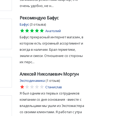
очень удобно, не н...
Рекомендую Бафус
Бафус
(3 отзыва)
star
star
star
star
star
Анатолий
Бафус прекрасный интернет магазин, в
котором есть огромный ассортимент и
всегда в наличии. Брал герметики,
эмали и смеси. Отношение со стороны
их перс...
Алексей Николаевич Моргун
Эксподинамика
(1 отзыв)
star
star
star
star
star
Станислав
Я был одним из первых сотрудников
компании со дня основания - вместе с
владельцами мы ушли из Экспомастера
со своими клиентами. Я работал с утра