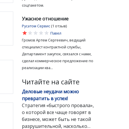
соцпакетом.
Ужасное отношение
Русатом Сервис
(1 отзыв)
star
star
star
star
star
Павел
Громов Артем Сергеевич, ведущий
специалист контрактной службы,
Департамент закупок, связался с нами,
сделал коммерческое предложение по
реализации ква...
Читайте на сайте
Деловые неудачи можно
превратить в успех!
Стратегия «быстрого провала»,
о которой все чаще говорят в
бизнесе, может быть не такой
разрушительной, насколько…