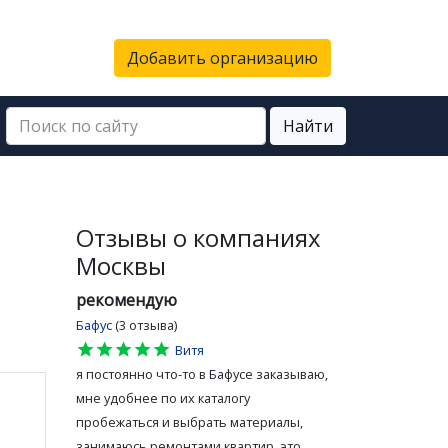
Добавить организацию
Найти
Отзывы о компаниях
Москвы
рекомендую
Бафус
(3 отзыва)
star
star
star
star
star
Витя
я постоянно что-то в Бафусе заказываю,
мне удобнее по их каталогу
пробежаться и выбрать материалы,
занимаюсь ремонтами квартир, это