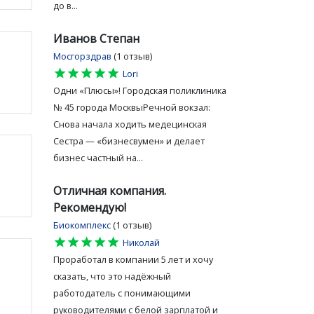
до в...
Иванов Степан
Мосгорздрав
(1 отзыв)
star
star
star
star
star
Lori
Одни «Плюсы»! Городская поликлиника
№ 45 города МосквыРечной вокзал:
Снова начала ходить медецинская
Сестра — «бизнесвумен» и делает
бизнес частный на...
Отличная компания.
Рекомендую!
Биокомплекс
(1 отзыв)
star
star
star
star
star
Николай
Проработал в компании 5 лет и хочу
сказать, что это надёжный
работодатель с понимающими
руководителями с белой зарплатой и