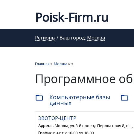
Poisk-Firm.ru
Регионы
/ Ваш город:
Москва
Главная
»
Москва
»
»
Программное об
Компьютерные базы
folder_open
folder_open
данных
ЭВОТОР-ЦЕНТР
Адрес:
г. Москва, ул. 3-й проезд Перова поля 8, с11
График:
пн-пт: с 10-00 до 18-00