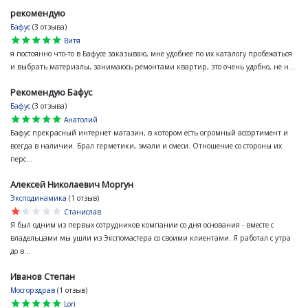
рекомендую
Бафус
(3 отзыва)
star
star
star
star
star
Витя
я постоянно что-то в Бафусе заказываю, мне удобнее по их каталогу пробежаться
и выбрать материалы, занимаюсь ремонтами квартир, это очень удобно, не н...
Рекомендую Бафус
Бафус
(3 отзыва)
star
star
star
star
star
Анатолий
Бафус прекрасный интернет магазин, в котором есть огромный ассортимент и
всегда в наличии. Брал герметики, эмали и смеси. Отношение со стороны их
перс...
Алексей Николаевич Моргун
Эксподинамика
(1 отзыв)
star
star
star
star
star
Станислав
Я был одним из первых сотрудников компании со дня основания - вместе с
владельцами мы ушли из Экспомастера со своими клиентами. Я работал с утра
до в...
Иванов Степан
Мосгорздрав
(1 отзыв)
star
star
star
star
star
Lori