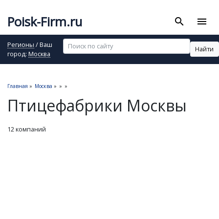
Poisk-Firm.ru
search
menu
Регионы
/ Ваш
Найти
город:
Москва
Главная
»
Москва
»
»
»
Птицефабрики Москвы
12 компаний