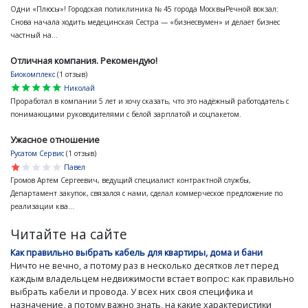
Одни «Плюсы»! Городская поликлиника № 45 города МосквыРечной вокзал:
Снова начала ходить медецинская Сестра — «бизнесвумен» и делает бизнес
частный на...
Отличная компания. Рекомендую!
Биокомплекс
(1 отзыв)
star
star
star
star
star
Николай
Проработал в компании 5 лет и хочу сказать, что это надёжный работодатель с
понимающими руководителями с белой зарплатой и соцпакетом.
Ужасное отношение
Русатом Сервис
(1 отзыв)
star
star
star
star
star
Павел
Громов Артем Сергеевич, ведущий специалист контрактной службы,
Департамент закупок, связался с нами, сделал коммерческое предложение по
реализации ква...
Читайте на сайте
Как правильно выбрать кабель для квартиры, дома и бани
Ничто не вечно, а потому раз в несколько десятков лет перед
каждым владельцем недвижимости встает вопрос: как правильно
выбрать кабели и провода. У всех них своя специфика и
назначение, а потому важно знать, на какие характеристики