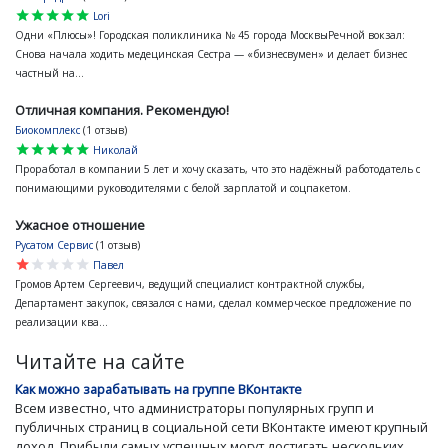
star
star
star
star
star
Lori
Одни «Плюсы»! Городская поликлиника № 45 города МосквыРечной вокзал:
Снова начала ходить медецинская Сестра — «бизнесвумен» и делает бизнес
частный на...
Отличная компания. Рекомендую!
Биокомплекс
(1 отзыв)
star
star
star
star
star
Николай
Проработал в компании 5 лет и хочу сказать, что это надёжный работодатель с
понимающими руководителями с белой зарплатой и соцпакетом.
Ужасное отношение
Русатом Сервис
(1 отзыв)
star
star
star
star
star
Павел
Громов Артем Сергеевич, ведущий специалист контрактной службы,
Департамент закупок, связался с нами, сделал коммерческое предложение по
реализации ква...
Читайте на сайте
Как можно зарабатывать на группе ВКонтакте
Всем известно, что администраторы популярных групп и
публичных страниц в социальной сети ВКонтакте имеют крупный
доход. Прибыли самых успешных могут достигать нескольких