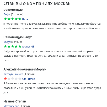
Отзывы о компаниях Москвы
рекомендую
Бафус
(3 отзыва)
star
star
star
star
star
Витя
я постоянно что-то в Бафусе заказываю, мне удобнее по их каталогу пробежаться
и выбрать материалы, занимаюсь ремонтами квартир, это очень удобно, не н...
Рекомендую Бафус
Бафус
(3 отзыва)
star
star
star
star
star
Анатолий
Бафус прекрасный интернет магазин, в котором есть огромный ассортимент и
всегда в наличии. Брал герметики, эмали и смеси. Отношение со стороны их
перс...
Алексей Николаевич Моргун
Эксподинамика
(1 отзыв)
star
star
star
star
star
Станислав
Я был одним из первых сотрудников компании со дня основания - вместе с
владельцами мы ушли из Экспомастера со своими клиентами. Я работал с утра
до в...
Иванов Степан
Мосгорздрав
(1 отзыв)