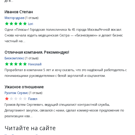
до в...
Иванов Степан
Мосгорздрав
(1 отзыв)
star
star
star
star
star
Lori
Одни «Плюсы»! Городская поликлиника № 45 города МосквыРечной вокзал:
Снова начала ходить медецинская Сестра — «бизнесвумен» и делает бизнес
частный на...
Отличная компания. Рекомендую!
Биокомплекс
(1 отзыв)
star
star
star
star
star
Николай
Проработал в компании 5 лет и хочу сказать, что это надёжный работодатель с
понимающими руководителями с белой зарплатой и соцпакетом.
Ужасное отношение
Русатом Сервис
(1 отзыв)
star
star
star
star
star
Павел
Громов Артем Сергеевич, ведущий специалист контрактной службы,
Департамент закупок, связался с нами, сделал коммерческое предложение по
реализации ква...
Читайте на сайте