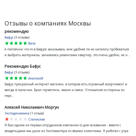
Отзывы о компаниях Москвы
рекомендую
Бафус
(3 отзыва)
star
star
star
star
star
Витя
я постоянно что-то в Бафусе заказываю, мне удобнее по их каталогу пробежаться
и выбрать материалы, занимаюсь ремонтами квартир, это очень удобно, не н...
Рекомендую Бафус
Бафус
(3 отзыва)
star
star
star
star
star
Анатолий
Бафус прекрасный интернет магазин, в котором есть огромный ассортимент и
всегда в наличии. Брал герметики, эмали и смеси. Отношение со стороны их
перс...
Алексей Николаевич Моргун
Эксподинамика
(1 отзыв)
star
star
star
star
star
Станислав
Я был одним из первых сотрудников компании со дня основания - вместе с
владельцами мы ушли из Экспомастера со своими клиентами. Я работал с утра