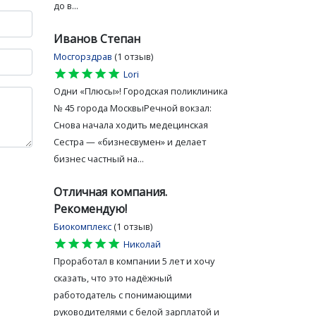
до в...
Иванов Степан
Мосгорздрав
(1 отзыв)
star
star
star
star
star
Lori
Одни «Плюсы»! Городская поликлиника
№ 45 города МосквыРечной вокзал:
Снова начала ходить медецинская
Сестра — «бизнесвумен» и делает
бизнес частный на...
Отличная компания.
Рекомендую!
Биокомплекс
(1 отзыв)
star
star
star
star
star
Николай
Проработал в компании 5 лет и хочу
сказать, что это надёжный
работодатель с понимающими
руководителями с белой зарплатой и