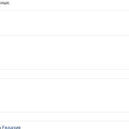
ных.
 Евразия