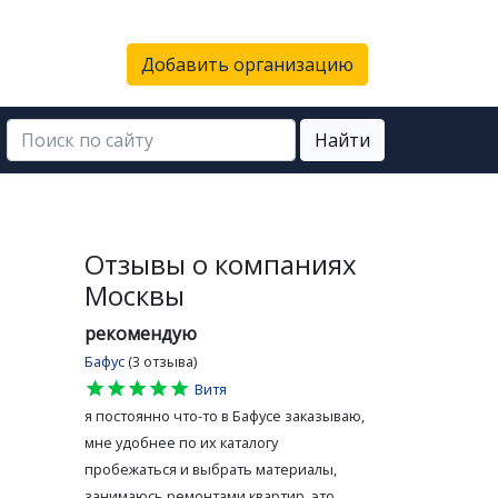
Добавить организацию
Найти
Отзывы о компаниях
Москвы
рекомендую
Бафус
(3 отзыва)
star
star
star
star
star
Витя
я постоянно что-то в Бафусе заказываю,
мне удобнее по их каталогу
пробежаться и выбрать материалы,
занимаюсь ремонтами квартир, это