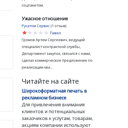
соцпакетом.
Ужасное отношение
Русатом Сервис
(1 отзыв)
star
star
star
star
star
Павел
Громов Артем Сергеевич, ведущий
специалист контрактной службы,
Департамент закупок, связался с нами,
сделал коммерческое предложение по
реализации ква...
Читайте на сайте
Широкоформатная печать в
рекламном бизнесе
Для привлечения внимания
клиентов и потенциальных
заказчиков к услугам, товарам,
акциям компании используют