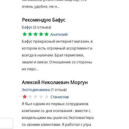
очень удобно, не н...
Рекомендую Бафус
Бафус
(3 отзыва)
star
star
star
star
star
Анатолий
Бафус прекрасный интернет магазин, в
котором есть огромный ассортимент и
всегда в наличии. Брал герметики,
эмали и смеси. Отношение со стороны
их перс...
Алексей Николаевич Моргун
Эксподинамика
(1 отзыв)
star
star
star
star
star
Станислав
Я был одним из первых сотрудников
компании со дня основания - вместе с
владельцами мы ушли из Экспомастера
со своими клиентами. Я работал с утра