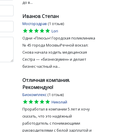
до в...
Иванов Степан
Мосгорздрав
(1 отзыв)
star
star
star
star
star
Lori
Одни «Плюсы»! Городская поликлиника
№ 45 города МосквыРечной вокзал:
Снова начала ходить медецинская
Сестра — «бизнесвумен» и делает
бизнес частный на...
Отличная компания.
Рекомендую!
Биокомплекс
(1 отзыв)
star
star
star
star
star
Николай
Проработал в компании 5 лет и хочу
сказать, что это надёжный
работодатель с понимающими
руководителями с белой зарплатой и