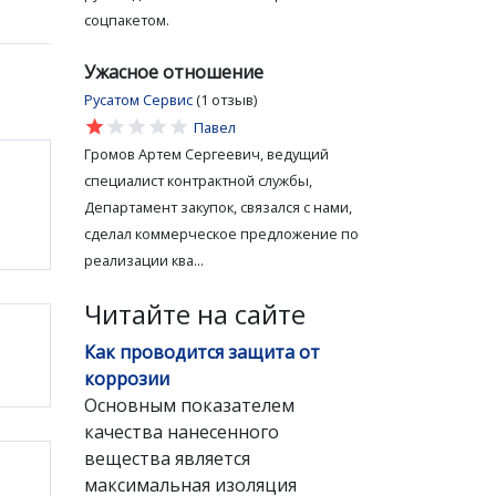
соцпакетом.
Ужасное отношение
Русатом Сервис
(1 отзыв)
star
star
star
star
star
Павел
Громов Артем Сергеевич, ведущий
специалист контрактной службы,
Департамент закупок, связался с нами,
сделал коммерческое предложение по
реализации ква...
Читайте на сайте
Как проводится защита от
коррозии
Основным показателем
качества нанесенного
вещества является
максимальная изоляция