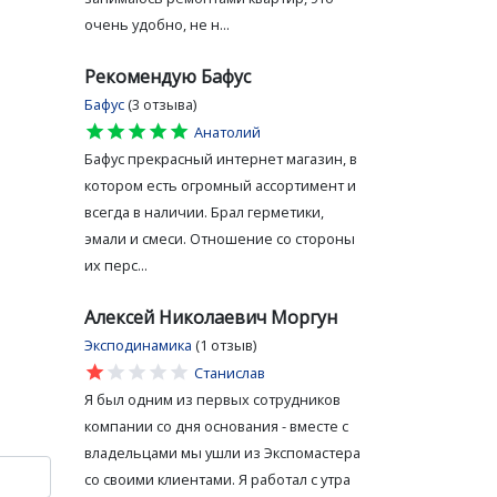
очень удобно, не н...
Рекомендую Бафус
Бафус
(3 отзыва)
star
star
star
star
star
Анатолий
Бафус прекрасный интернет магазин, в
котором есть огромный ассортимент и
всегда в наличии. Брал герметики,
эмали и смеси. Отношение со стороны
их перс...
Алексей Николаевич Моргун
Эксподинамика
(1 отзыв)
star
star
star
star
star
Станислав
Я был одним из первых сотрудников
компании со дня основания - вместе с
владельцами мы ушли из Экспомастера
со своими клиентами. Я работал с утра