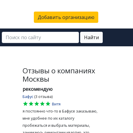
Добавить организацию
Найти
Отзывы о компаниях
Москвы
рекомендую
Бафус
(3 отзыва)
star
star
star
star
star
Витя
я постоянно что-то в Бафусе заказываю,
мне удобнее по их каталогу
пробежаться и выбрать материалы,
занимаюсь ремонтами квартир, это