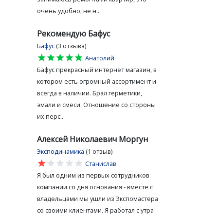
очень удобно, не н...
Рекомендую Бафус
Бафус
(3 отзыва)
star
star
star
star
star
Анатолий
Бафус прекрасный интернет магазин, в
котором есть огромный ассортимент и
всегда в наличии. Брал герметики,
эмали и смеси. Отношение со стороны
их перс...
Алексей Николаевич Моргун
Эксподинамика
(1 отзыв)
star
star
star
star
star
Станислав
Я был одним из первых сотрудников
компании со дня основания - вместе с
владельцами мы ушли из Экспомастера
со своими клиентами. Я работал с утра