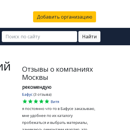
Добавить организацию
Найти
ий
Отзывы о компаниях
Москвы
рекомендую
Бафус
(3 отзыва)
star
star
star
star
star
Витя
я постоянно что-то в Бафусе заказываю,
мне удобнее по их каталогу
пробежаться и выбрать материалы,
занимаюсь ремонтами квартир, это