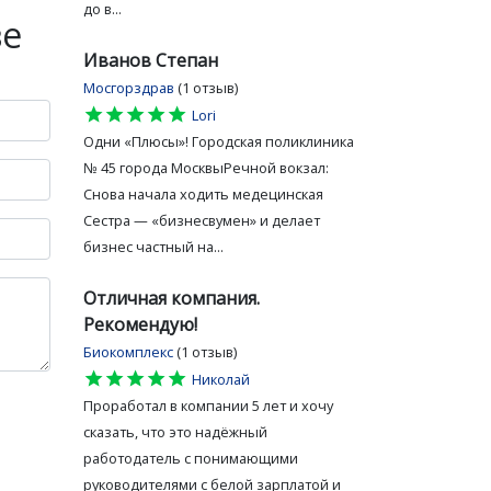
до в...
ве
Иванов Степан
Мосгорздрав
(1 отзыв)
star
star
star
star
star
Lori
Одни «Плюсы»! Городская поликлиника
№ 45 города МосквыРечной вокзал:
Снова начала ходить медецинская
Сестра — «бизнесвумен» и делает
бизнес частный на...
Отличная компания.
Рекомендую!
Биокомплекс
(1 отзыв)
star
star
star
star
star
Николай
Проработал в компании 5 лет и хочу
сказать, что это надёжный
работодатель с понимающими
руководителями с белой зарплатой и