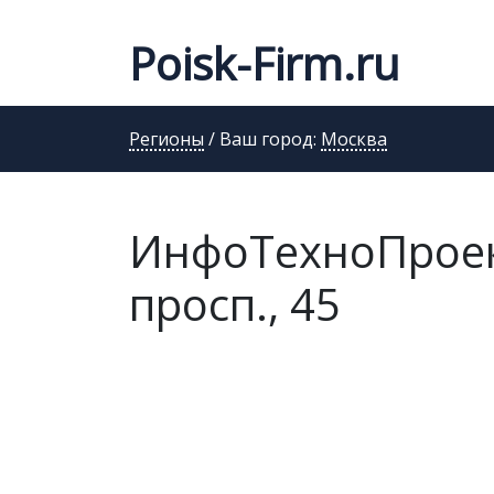
Poisk-Firm.ru
Регионы
/ Ваш город:
Москва
ИнфоТехноПроек
просп., 45