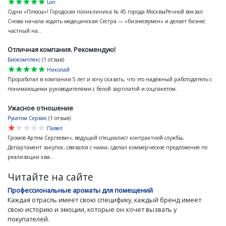
star
star
star
star
star
Lori
Одни «Плюсы»! Городская поликлиника № 45 города МосквыРечной вокзал:
Снова начала ходить медецинская Сестра — «бизнесвумен» и делает бизнес
частный на...
Отличная компания. Рекомендую!
Биокомплекс
(1 отзыв)
star
star
star
star
star
Николай
Проработал в компании 5 лет и хочу сказать, что это надёжный работодатель с
понимающими руководителями с белой зарплатой и соцпакетом.
Ужасное отношение
Русатом Сервис
(1 отзыв)
star
star
star
star
star
Павел
Громов Артем Сергеевич, ведущий специалист контрактной службы,
Департамент закупок, связался с нами, сделал коммерческое предложение по
реализации ква...
Читайте на сайте
Профессиональные ароматы для помещений
Каждая отрасль имеет свою специфику, каждый бренд имеет
свою историю и эмоции, которые он хочет вызвать у
покупателей.