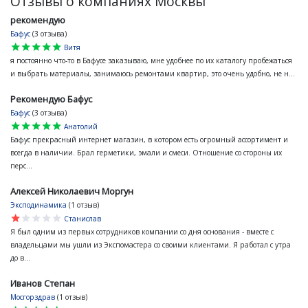
Отзывы о компаниях Москвы
рекомендую
Бафус
(3 отзыва)
star
star
star
star
star
Витя
я постоянно что-то в Бафусе заказываю, мне удобнее по их каталогу пробежаться
и выбрать материалы, занимаюсь ремонтами квартир, это очень удобно, не н...
Рекомендую Бафус
Бафус
(3 отзыва)
star
star
star
star
star
Анатолий
Бафус прекрасный интернет магазин, в котором есть огромный ассортимент и
всегда в наличии. Брал герметики, эмали и смеси. Отношение со стороны их
перс...
Алексей Николаевич Моргун
Эксподинамика
(1 отзыв)
star
star
star
star
star
Станислав
Я был одним из первых сотрудников компании со дня основания - вместе с
владельцами мы ушли из Экспомастера со своими клиентами. Я работал с утра
до в...
Иванов Степан
Мосгорздрав
(1 отзыв)