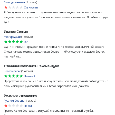
Эксподинамика
(1 отзыв)
star
star
star
star
star
Станислав
Я был одним из первых сотрудников компании со дня основания - вместе с
владельцами мы ушли из Экспомастера со своими клиентами. Я работал с утра
до в...
Иванов Степан
Мосгорздрав
(1 отзыв)
star
star
star
star
star
Lori
Одни «Плюсы»! Городская поликлиника № 45 города МосквыРечной вокзал:
Снова начала ходить медецинская Сестра — «бизнесвумен» и делает бизнес
частный на...
Отличная компания. Рекомендую!
Биокомплекс
(1 отзыв)
star
star
star
star
star
Николай
Проработал в компании 5 лет и хочу сказать, что это надёжный работодатель с
понимающими руководителями с белой зарплатой и соцпакетом.
Ужасное отношение
Русатом Сервис
(1 отзыв)
star
star
star
star
star
Павел
Громов Артем Сергеевич, ведущий специалист контрактной службы,