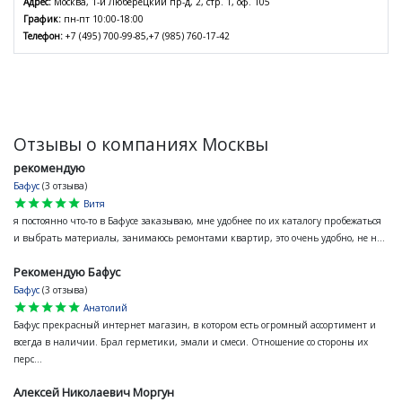
Адрес:
Москва, 1-й Люберецкий пр-д, 2, стр. 1, оф. 105
График:
пн-пт 10:00-18:00
Телефон:
+7 (495) 700-99-85,+7 (985) 760-17-42
Отзывы о компаниях Москвы
рекомендую
Бафус
(3 отзыва)
star
star
star
star
star
Витя
я постоянно что-то в Бафусе заказываю, мне удобнее по их каталогу пробежаться
и выбрать материалы, занимаюсь ремонтами квартир, это очень удобно, не н...
Рекомендую Бафус
Бафус
(3 отзыва)
star
star
star
star
star
Анатолий
Бафус прекрасный интернет магазин, в котором есть огромный ассортимент и
всегда в наличии. Брал герметики, эмали и смеси. Отношение со стороны их
перс...
Алексей Николаевич Моргун