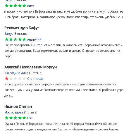
Бафус
(3 отзыва)
star
star
star
star
star
Витя
я постоянно что-то в Бафусе заказываю, мне удобнее по их каталогу пробежаться
и выбрать материалы, занимаюсь ремонтами квартир, это очень удобно, не н...
Рекомендую Бафус
Бафус
(3 отзыва)
star
star
star
star
star
Анатолий
Бафус прекрасный интернет магазин, в котором есть огромный ассортимент и
всегда в наличии. Брал герметики, эмали и смеси. Отношение со стороны их
перс...
Алексей Николаевич Моргун
Эксподинамика
(1 отзыв)
star
star
star
star
star
Станислав
Я был одним из первых сотрудников компании со дня основания - вместе с
владельцами мы ушли из Экспомастера со своими клиентами. Я работал с утра
до в...
Иванов Степан
Мосгорздрав
(1 отзыв)
star
star
star
star
star
Lori
Одни «Плюсы»! Городская поликлиника № 45 города МосквыРечной вокзал:
Снова начала ходить медецинская Сестра — «бизнесвумен» и делает бизнес