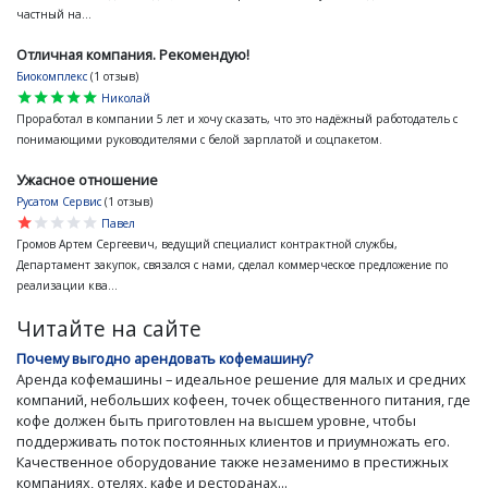
частный на...
Отличная компания. Рекомендую!
Биокомплекс
(1 отзыв)
star
star
star
star
star
Николай
Проработал в компании 5 лет и хочу сказать, что это надёжный работодатель с
понимающими руководителями с белой зарплатой и соцпакетом.
Ужасное отношение
Русатом Сервис
(1 отзыв)
star
star
star
star
star
Павел
Громов Артем Сергеевич, ведущий специалист контрактной службы,
Департамент закупок, связался с нами, сделал коммерческое предложение по
реализации ква...
Читайте на сайте
Почему выгодно арендовать кофемашину?
Аренда кофемашины – идеальное решение для малых и средних
компаний, небольших кофеен, точек общественного питания, где
кофе должен быть приготовлен на высшем уровне, чтобы
поддерживать поток постоянных клиентов и приумножать его.
Качественное оборудование также незаменимо в престижных
компаниях, отелях, кафе и ресторанах...