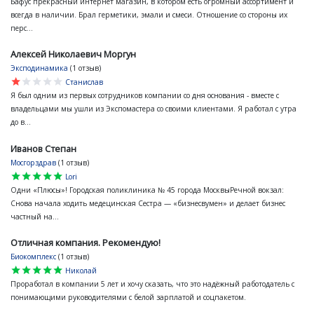
Бафус прекрасный интернет магазин, в котором есть огромный ассортимент и
всегда в наличии. Брал герметики, эмали и смеси. Отношение со стороны их
перс...
Алексей Николаевич Моргун
Эксподинамика
(1 отзыв)
star
star
star
star
star
Станислав
Я был одним из первых сотрудников компании со дня основания - вместе с
владельцами мы ушли из Экспомастера со своими клиентами. Я работал с утра
до в...
Иванов Степан
Мосгорздрав
(1 отзыв)
star
star
star
star
star
Lori
Одни «Плюсы»! Городская поликлиника № 45 города МосквыРечной вокзал:
Снова начала ходить медецинская Сестра — «бизнесвумен» и делает бизнес
частный на...
Отличная компания. Рекомендую!
Биокомплекс
(1 отзыв)
star
star
star
star
star
Николай
Проработал в компании 5 лет и хочу сказать, что это надёжный работодатель с
понимающими руководителями с белой зарплатой и соцпакетом.