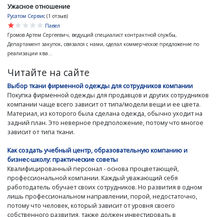
Ужасное отношение
Русатом Сервис
(1 отзыв)
star
star
star
star
star
Павел
Громов Артем Сергеевич, ведущий специалист контрактной службы,
Департамент закупок, связался с нами, сделал коммерческое предложение по
реализации ква...
Читайте на сайте
Выбор ткани фирменной одежды для сотрудников компании
Покупка фирменной одежды для продавцов и других сотрудников
компании чаще всего зависит от типа/модели вещи и ее цвета.
Материал, из которого была сделана одежда, обычно уходит на
задний план. Это неверное предположение, потому что многое
зависит от типа ткани.
Как создать учебный центр, образовательную компанию и
бизнес-школу: практические советы
Квалифицированный персонал - основа процветающей,
профессиональной компании. Каждый уважающий себя
работодатель обучает своих сотрудников. Но развития в одном
лишь профессиональном направлении, порой, недостаточно,
потому что человек, который зависит от уровня своего
собственного развития, также должен инвестировать в