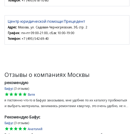
Телефон:
+7 (495) 618-10-80
Центр юридической помощи Прецедент
Адрес:
Москва, ул. Садовая-Черногрязская, 3б, стр. 2
График:
пн-пт 09:00-21:00, сб,вс 10:00-19:00
Телефон:
+7 (495) 542-69-40
Отзывы о компаниях Москвы
рекомендую
Бафус
(3 отзыва)
star
star
star
star
star
Витя
я постоянно что-то в Бафусе заказываю, мне удобнее по их каталогу пробежаться
и выбрать материалы, занимаюсь ремонтами квартир, это очень удобно, не н...
Рекомендую Бафус
Бафус
(3 отзыва)
star
star
star
star
star
Анатолий