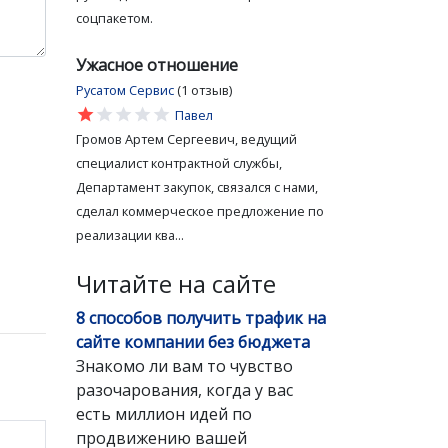
соцпакетом.
Ужасное отношение
Русатом Сервис
(1 отзыв)
star
star
star
star
star
Павел
Громов Артем Сергеевич, ведущий
специалист контрактной службы,
Департамент закупок, связался с нами,
сделал коммерческое предложение по
реализации ква...
Читайте на сайте
8 способов получить трафик на
сайте компании без бюджета
Знакомо ли вам то чувство
разочарования, когда у вас
есть миллион идей по
продвижению вашей