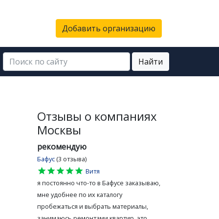
Добавить организацию
Найти
Отзывы о компаниях
Москвы
рекомендую
Бафус
(3 отзыва)
star
star
star
star
star
Витя
я постоянно что-то в Бафусе заказываю,
мне удобнее по их каталогу
пробежаться и выбрать материалы,
занимаюсь ремонтами квартир, это