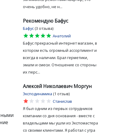
очень удобно, не н...
Рекомендую Бафус
Бафус
(3 отзыва)
star
star
star
star
star
Анатолий
Бафус прекрасный интернет магазин, в
котором есть огромный ассортимент и
всегда в наличии. Брал герметики,
эмали и смеси. Отношение со стороны
их перс...
Алексей Николаевич Моргун
Эксподинамика
(1 отзыв)
star
star
star
star
star
Станислав
Я был одним из первых сотрудников
итными
компании со дня основания - вместе с
ение
владельцами мы ушли из Экспомастера
со своими клиентами. Я работал с утра