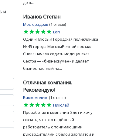
до в...
в и
Иванов Степан
Мосгорздрав
(1 отзыв)
star
star
star
star
star
Lori
Одни «Плюсы»! Городская поликлиника
№ 45 города МосквыРечной вокзал:
Снова начала ходить медецинская
Сестра — «бизнесвумен» и делает
бизнес частный на...
Отличная компания.
Рекомендую!
Биокомплекс
(1 отзыв)
star
star
star
star
star
Николай
Проработал в компании 5 лет и хочу
сказать, что это надёжный
работодатель с понимающими
руководителями с белой зарплатой и