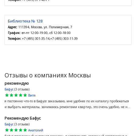
Библиотека № 128
Адрес:
111394, Москва, ул. Полимерная, 7
График:
вт-пт 12:00-19:00, сб 12:00-18:00
Телефон:
+7 (495) 301-35-14,+7 (495) 303-11-39
Отзывы о компаниях Москвы
рекомендую
Бафус
(3 отзыва)
star
star
star
star
star
Витя
я постоянно что-то в Бафусе заказываю, мне удобнее по их каталогу пробежаться
и выбрать материалы, занимаюсь ремонтами квартир, это очень удобно, не н...
Рекомендую Бафус
Бафус
(3 отзыва)
star
star
star
star
star
Анатолий