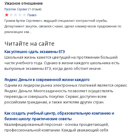
Ужасное отношение
Русатом Сервис
(1 отзыв)
star
star
star
star
star
Павел
Громов Артем Сергеевич, ведущий специалист контрактной службы,
Департамент закупок, связался с нами, сделал коммерческое предложение по
реализации ква...
Читайте на сайте
Как успешно сдать экзамены ЕГЭ
Школьная жизнь кажется цветущей на протяжении большей
части учебного года. Однако в жизни каждого школьника есть
выпускные экзамены ЕГЭ, когда дело обстоит иначе.
Яндекс Деньги в современной жизни каждого
Одним из лидером рынка электронных платежей является сервис
Яндекс Деньги. Многозадачность позволяет осуществлять
переводы и совершать покупки. Сервис доступен всем
российским гражданам, а также жителям других стран.
Как создать учебный центр, образовательную компанию и
бизнес-школу: практические советы
Квалифицированный персонал - основа процветающей,
профессиональной компании. Каждый уважающий себя