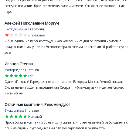
Бафус прекрасный интернет магазин, в котором есть огромный ассортимент и
всегда в наличии. Брал герметики, эмали и смеси. Отношение со стороны их
перс...
Алексей Николаевич Моргун
Эксподинамика
(1 отзыв)
star
star
star
star
star
Станислав
Я был одним из первых сотрудников компании со дня основания - вместе с
владельцами мы ушли из Экспомастера со своими клиентами. Я работал с утра
до в...
Иванов Степан
Мосгорздрав
(1 отзыв)
star
star
star
star
star
Lori
Одни «Плюсы»! Городская поликлиника № 45 города МосквыРечной вокзал:
Снова начала ходить медецинская Сестра — «бизнесвумен» и делает бизнес
частный на...
Отличная компания. Рекомендую!
Биокомплекс
(1 отзыв)
star
star
star
star
star
Николай
Проработал в компании 5 лет и хочу сказать, что это надёжный работодатель с
понимающими руководителями с белой зарплатой и соцпакетом.