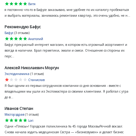
star
star
star
star
star
Витя
я постоянно что-то в Бафусе заказываю, мне удобнее по их каталогу пробежаться
и выбрать материалы, занимаюсь ремонтами квартир, это очень удобно, не н...
Рекомендую Бафус
Бафус
(3 отзыва)
star
star
star
star
star
Анатолий
Бафус прекрасный интернет магазин, в котором есть огромный ассортимент и
всегда в наличии. Брал герметики, эмали и смеси. Отношение со стороны их
перс...
Алексей Николаевич Моргун
Эксподинамика
(1 отзыв)
star
star
star
star
star
Станислав
Я был одним из первых сотрудников компании со дня основания - вместе с
владельцами мы ушли из Экспомастера со своими клиентами. Я работал с утра
до в...
Иванов Степан
Мосгорздрав
(1 отзыв)
star
star
star
star
star
Lori
Одни «Плюсы»! Городская поликлиника № 45 города МосквыРечной вокзал:
Снова начала ходить медецинская Сестра — «бизнесвумен» и делает бизнес