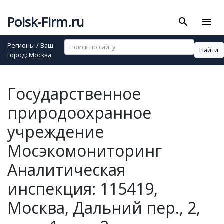
Poisk-Firm.ru
search
menu
Регионы
/ Ваш
Найти
город:
Москва
Государственное
природоохранное
учреждение
Мосэкомониторинг
Аналитическая
инспекция: 115419,
Москва, Дальний пер., 2,