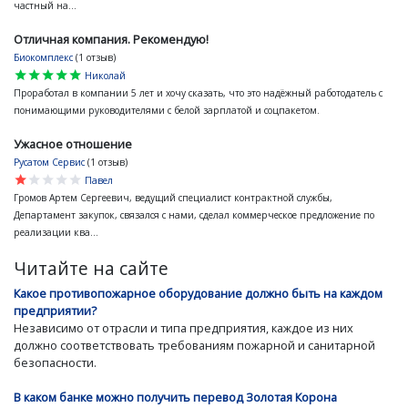
частный на...
Отличная компания. Рекомендую!
Биокомплекс
(1 отзыв)
star
star
star
star
star
Николай
Проработал в компании 5 лет и хочу сказать, что это надёжный работодатель с
понимающими руководителями с белой зарплатой и соцпакетом.
Ужасное отношение
Русатом Сервис
(1 отзыв)
star
star
star
star
star
Павел
Громов Артем Сергеевич, ведущий специалист контрактной службы,
Департамент закупок, связался с нами, сделал коммерческое предложение по
реализации ква...
Читайте на сайте
Какое противопожарное оборудование должно быть на каждом
предприятии?
Независимо от отрасли и типа предприятия, каждое из них
должно соответствовать требованиям пожарной и санитарной
безопасности.
В каком банке можно получить перевод Золотая Корона