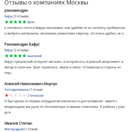
Отзывы о компаниях Москвы
рекомендую
Бафус
(3 отзыва)
star
star
star
star
star
Витя
я постоянно что-то в Бафусе заказываю, мне удобнее по их каталогу пробежаться
и выбрать материалы, занимаюсь ремонтами квартир, это очень удобно, не н...
Рекомендую Бафус
Бафус
(3 отзыва)
star
star
star
star
star
Анатолий
Бафус прекрасный интернет магазин, в котором есть огромный ассортимент и
всегда в наличии. Брал герметики, эмали и смеси. Отношение со стороны их
перс...
Алексей Николаевич Моргун
Эксподинамика
(1 отзыв)
star
star
star
star
star
Станислав
Я был одним из первых сотрудников компании со дня основания - вместе с
владельцами мы ушли из Экспомастера со своими клиентами. Я работал с утра
до в...
Иванов Степан
Мосгорздрав
(1 отзыв)