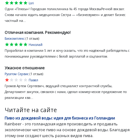
star
star
star
star
star
Lori
Одни «Плюсы»! Городская поликлиника № 45 города МосквыРечной вокзал:
Снова начала ходить медецинская Сестра — «бизнесвумен» и делает бизнес
частный на...
Отличная компания. Рекомендую!
Биокомплекс
(1 отзыв)
star
star
star
star
star
Николай
Проработал в компании 5 лет и хочу сказать, что это надёжный работодатель с
понимающими руководителями с белой зарплатой и соцпакетом.
Ужасное отношение
Русатом Сервис
(1 отзыв)
star
star
star
star
star
Павел
Громов Артем Сергеевич, ведущий специалист контрактной службы,
Департамент закупок, связался с нами, сделал коммерческое предложение по
реализации ква...
Читайте на сайте
Пиво из дождевой воды: идея для бизнеса из Голландии
Rainbeer - это голландская идея производить и продавать
экологически чистое пиво на основе дождевой воды. Благодаря
этому они создают шесть разных видов пива.