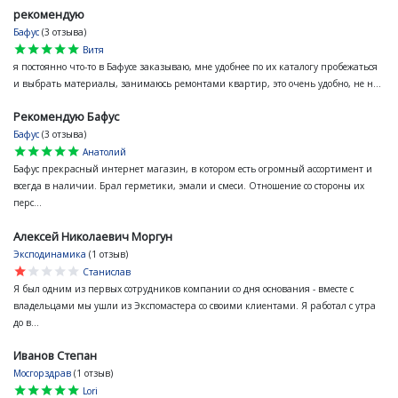
рекомендую
Бафус
(3 отзыва)
star
star
star
star
star
Витя
я постоянно что-то в Бафусе заказываю, мне удобнее по их каталогу пробежаться
и выбрать материалы, занимаюсь ремонтами квартир, это очень удобно, не н...
Рекомендую Бафус
Бафус
(3 отзыва)
star
star
star
star
star
Анатолий
Бафус прекрасный интернет магазин, в котором есть огромный ассортимент и
всегда в наличии. Брал герметики, эмали и смеси. Отношение со стороны их
перс...
Алексей Николаевич Моргун
Эксподинамика
(1 отзыв)
star
star
star
star
star
Станислав
Я был одним из первых сотрудников компании со дня основания - вместе с
владельцами мы ушли из Экспомастера со своими клиентами. Я работал с утра
до в...
Иванов Степан
Мосгорздрав
(1 отзыв)
star
star
star
star
star
Lori