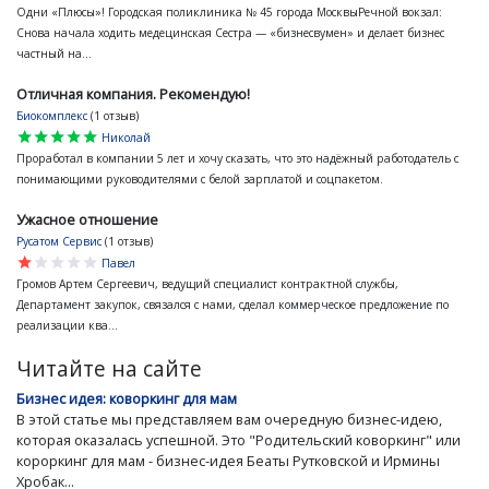
Одни «Плюсы»! Городская поликлиника № 45 города МосквыРечной вокзал:
Снова начала ходить медецинская Сестра — «бизнесвумен» и делает бизнес
частный на...
Отличная компания. Рекомендую!
Биокомплекс
(1 отзыв)
star
star
star
star
star
Николай
Проработал в компании 5 лет и хочу сказать, что это надёжный работодатель с
понимающими руководителями с белой зарплатой и соцпакетом.
Ужасное отношение
Русатом Сервис
(1 отзыв)
star
star
star
star
star
Павел
Громов Артем Сергеевич, ведущий специалист контрактной службы,
Департамент закупок, связался с нами, сделал коммерческое предложение по
реализации ква...
Читайте на сайте
Бизнес идея: коворкинг для мам
В этой статье мы представляем вам очередную бизнес-идею,
которая оказалась успешной. Это "Родительский коворкинг" или
короркинг для мам - бизнес-идея Беаты Рутковской и Ирмины
Хробак...