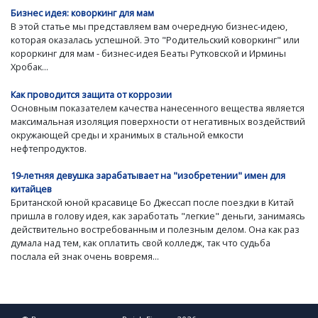
Бизнес идея: коворкинг для мам
В этой статье мы представляем вам очередную бизнес-идею,
которая оказалась успешной. Это "Родительский коворкинг" или
короркинг для мам - бизнес-идея Беаты Рутковской и Ирмины
Хробак...
Как проводится защита от коррозии
Основным показателем качества нанесенного вещества является
максимальная изоляция поверхности от негативных воздействий
окружающей среды и хранимых в стальной емкости
нефтепродуктов.
19-летняя девушка зарабатывает на "изобретении" имен для
китайцев
Британской юной красавице Бо Джессап после поездки в Китай
пришла в голову идея, как заработать "легкие" деньги, занимаясь
действительно востребованным и полезным делом. Она как раз
думала над тем, как оплатить свой колледж, так что судьба
послала ей знак очень вовремя...