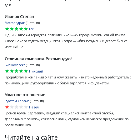
до в...
Иванов Степан
Мосгорздрав
(1 отзыв)
star
star
star
star
star
Lori
Одни «Плюсы»! Городская поликлиника № 45 города МосквыРечной вокзал:
Снова начала ходить медецинская Сестра — «бизнесвумен» и делает бизнес
частный на...
Отличная компания. Рекомендую!
Биокомплекс
(1 отзыв)
star
star
star
star
star
Николай
Проработал в компании 5 лет и хочу сказать, что это надёжный работодатель с
понимающими руководителями с белой зарплатой и соцпакетом.
Ужасное отношение
Русатом Сервис
(1 отзыв)
star
star
star
star
star
Павел
Громов Артем Сергеевич, ведущий специалист контрактной службы,
Департамент закупок, связался с нами, сделал коммерческое предложение по
реализации ква...
Читайте на сайте