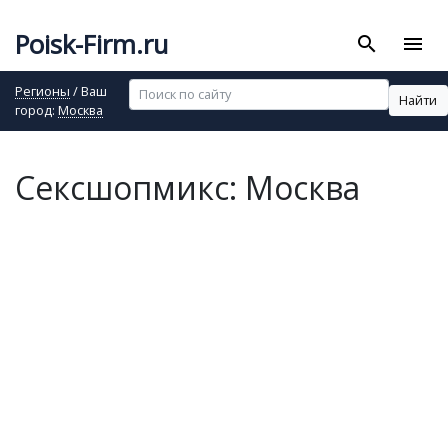
Poisk-Firm.ru
search
menu
Регионы
/ Ваш
Найти
город:
Москва
Сексшопмикс: Москва