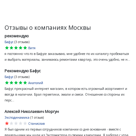
Отзывы о компаниях Москвы
рекомендую
Бафус
(3 отзыва)
star
star
star
star
star
Витя
я постоянно что-то в Бафусе заказываю, мне удобнее по их каталогу пробежаться
и выбрать материалы, занимаюсь ремонтами квартир, это очень удобно, не н...
Рекомендую Бафус
Бафус
(3 отзыва)
star
star
star
star
star
Анатолий
Бафус прекрасный интернет магазин, в котором есть огромный ассортимент и
всегда в наличии. Брал герметики, эмали и смеси. Отношение со стороны их
перс...
Алексей Николаевич Моргун
Эксподинамика
(1 отзыв)
star
star
star
star
star
Станислав
Я был одним из первых сотрудников компании со дня основания - вместе с
владельцами мы ушли из Экспомастера со своими клиентами. Я работал с утра