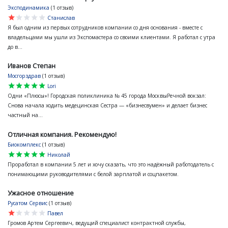
Эксподинамика
(1 отзыв)
star
star
star
star
star
Станислав
Я был одним из первых сотрудников компании со дня основания - вместе с
владельцами мы ушли из Экспомастера со своими клиентами. Я работал с утра
до в...
Иванов Степан
Мосгорздрав
(1 отзыв)
star
star
star
star
star
Lori
Одни «Плюсы»! Городская поликлиника № 45 города МосквыРечной вокзал:
Снова начала ходить медецинская Сестра — «бизнесвумен» и делает бизнес
частный на...
Отличная компания. Рекомендую!
Биокомплекс
(1 отзыв)
star
star
star
star
star
Николай
Проработал в компании 5 лет и хочу сказать, что это надёжный работодатель с
понимающими руководителями с белой зарплатой и соцпакетом.
Ужасное отношение
Русатом Сервис
(1 отзыв)
star
star
star
star
star
Павел
Громов Артем Сергеевич, ведущий специалист контрактной службы,