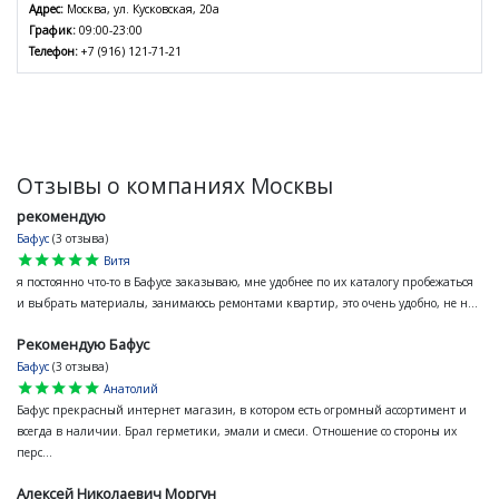
Адрес:
Москва, ул. Кусковская, 20а
График:
09:00-23:00
Телефон:
+7 (916) 121-71-21
Отзывы о компаниях Москвы
рекомендую
Бафус
(3 отзыва)
star
star
star
star
star
Витя
я постоянно что-то в Бафусе заказываю, мне удобнее по их каталогу пробежаться
и выбрать материалы, занимаюсь ремонтами квартир, это очень удобно, не н...
Рекомендую Бафус
Бафус
(3 отзыва)
star
star
star
star
star
Анатолий
Бафус прекрасный интернет магазин, в котором есть огромный ассортимент и
всегда в наличии. Брал герметики, эмали и смеси. Отношение со стороны их
перс...
Алексей Николаевич Моргун