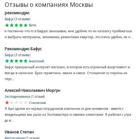
Отзывы о компаниях Москвы
рекомендую
Бафус
(3 отзыва)
star
star
star
star
star
Витя
я постоянно что-то в Бафусе заказываю, мне удобнее по их каталогу пробежаться
и выбрать материалы, занимаюсь ремонтами квартир, это очень удобно, не н...
Рекомендую Бафус
Бафус
(3 отзыва)
star
star
star
star
star
Анатолий
Бафус прекрасный интернет магазин, в котором есть огромный ассортимент и
всегда в наличии. Брал герметики, эмали и смеси. Отношение со стороны их
перс...
Алексей Николаевич Моргун
Эксподинамика
(1 отзыв)
star
star
star
star
star
Станислав
Я был одним из первых сотрудников компании со дня основания - вместе с
владельцами мы ушли из Экспомастера со своими клиентами. Я работал с утра
до в...
Иванов Степан
Мосгорздрав
(1 отзыв)