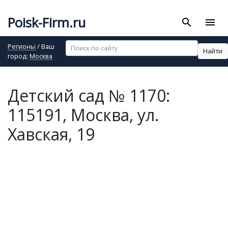
Poisk-Firm.ru
search
menu
Регионы
/ Ваш
Найти
город:
Москва
Детский сад № 1170:
115191, Москва, ул.
Хавская, 19