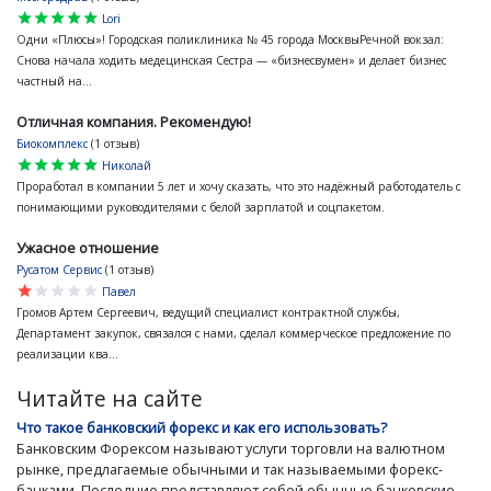
star
star
star
star
star
Lori
Одни «Плюсы»! Городская поликлиника № 45 города МосквыРечной вокзал:
Снова начала ходить медецинская Сестра — «бизнесвумен» и делает бизнес
частный на...
Отличная компания. Рекомендую!
Биокомплекс
(1 отзыв)
star
star
star
star
star
Николай
Проработал в компании 5 лет и хочу сказать, что это надёжный работодатель с
понимающими руководителями с белой зарплатой и соцпакетом.
Ужасное отношение
Русатом Сервис
(1 отзыв)
star
star
star
star
star
Павел
Громов Артем Сергеевич, ведущий специалист контрактной службы,
Департамент закупок, связался с нами, сделал коммерческое предложение по
реализации ква...
Читайте на сайте
Что такое банковский форекс и как его использовать?
Банковским Форексом называют услуги торговли на валютном
рынке, предлагаемые обычными и так называемыми форекс-
банками. Последние представляют собой обычные банковские