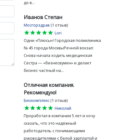
до в...
Иванов Степан
Мосгорздрав
(1 отзыв)
star
star
star
star
star
Lori
Одни «Плюсы»! Городская поликлиника
№ 45 города МосквыРечной вокзал:
Снова начала ходить медецинская
Сестра — «бизнесвумен» и делает
бизнес частный на...
Отличная компания.
Рекомендую!
Биокомплекс
(1 отзыв)
star
star
star
star
star
Николай
Проработал в компании 5 лет и хочу
сказать, что это надёжный
работодатель с понимающими
руководителями с белой зарплатой и