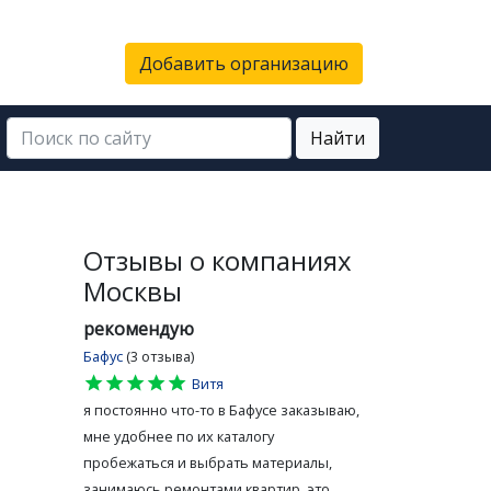
Добавить организацию
Найти
Отзывы о компаниях
Москвы
рекомендую
Бафус
(3 отзыва)
star
star
star
star
star
Витя
я постоянно что-то в Бафусе заказываю,
мне удобнее по их каталогу
пробежаться и выбрать материалы,
занимаюсь ремонтами квартир, это