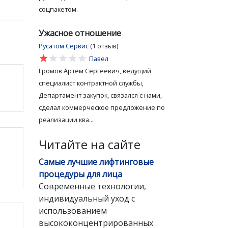
соцпакетом.
Ужасное отношение
Русатом Сервис
(1 отзыв)
star
star
star
star
star
Павел
Громов Артем Сергеевич, ведущий
специалист контрактной службы,
Департамент закупок, связался с нами,
сделал коммерческое предложение по
реализации ква...
Читайте на сайте
Самые лучшие лифтинговые
процедуры для лица
Современные технологии,
индивидуальный уход с
использованием
высококонцентрированных