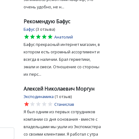
очень удобно, не н...
Рекомендую Бафус
Бафус
(3 отзыва)
star
star
star
star
star
Анатолий
Бафус прекрасный интернет магазин, в
котором есть огромный ассортимент и
всегда в наличии. Брал герметики,
эмали и смеси. Отношение со стороны
их перс...
Алексей Николаевич Моргун
Эксподинамика
(1 отзыв)
star
star
star
star
star
Станислав
Я был одним из первых сотрудников
компании со дня основания - вместе с
владельцами мы ушли из Экспомастера
со своими клиентами. Я работал с утра