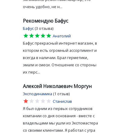
очень удобно, не н...
Рекомендую Бафус
Бафус
(3 отзыва)
star
star
star
star
star
Анатолий
Бафус прекрасный интернет магазин, в
котором есть огромный ассортимент и
всегда в наличии. Брал герметики,
эмали и смеси. Отношение со стороны
их перс...
Алексей Николаевич Моргун
Эксподинамика
(1 отзыв)
star
star
star
star
star
Станислав
Я был одним из первых сотрудников
компании со дня основания - вместе с
владельцами мы ушли из Экспомастера
со своими клиентами. Я работал с утра