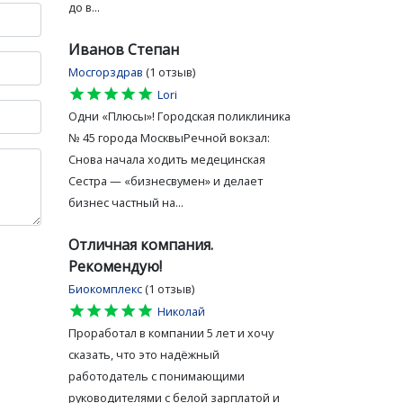
до в...
Иванов Степан
Мосгорздрав
(1 отзыв)
star
star
star
star
star
Lori
Одни «Плюсы»! Городская поликлиника
№ 45 города МосквыРечной вокзал:
Снова начала ходить медецинская
Сестра — «бизнесвумен» и делает
бизнес частный на...
Отличная компания.
Рекомендую!
Биокомплекс
(1 отзыв)
star
star
star
star
star
Николай
Проработал в компании 5 лет и хочу
сказать, что это надёжный
работодатель с понимающими
руководителями с белой зарплатой и