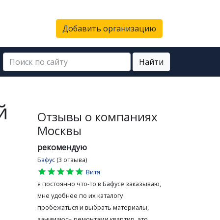
Добавить организацию
Найти
й
Отзывы о компаниях
Москвы
рекомендую
Бафус
(3 отзыва)
star
star
star
star
star
Витя
я постоянно что-то в Бафусе заказываю,
мне удобнее по их каталогу
пробежаться и выбрать материалы,
занимаюсь ремонтами квартир, это