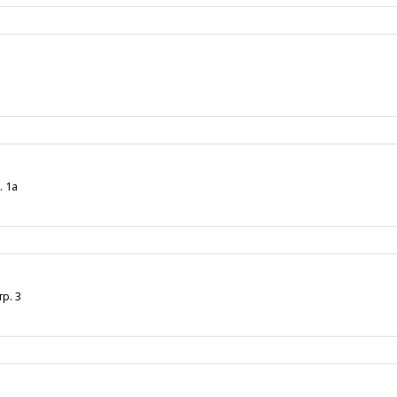
. 1а
р. 3