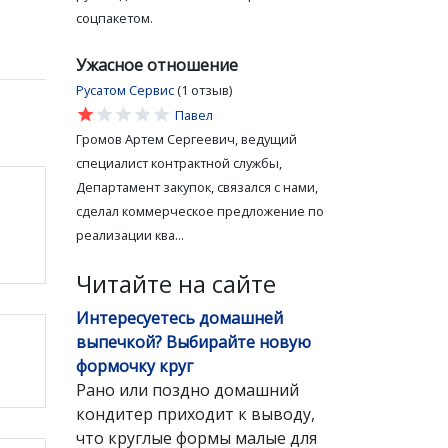
соцпакетом.
Ужасное отношение
Русатом Сервис
(1 отзыв)
star
star
star
star
star
Павел
Громов Артем Сергеевич, ведущий
специалист контрактной службы,
Департамент закупок, связался с нами,
сделал коммерческое предложение по
реализации ква...
Читайте на сайте
Интересуетесь домашней
выпечкой? Выбирайте новую
формочку круг
Рано или поздно домашний
кондитер приходит к выводу,
что круглые формы малые для