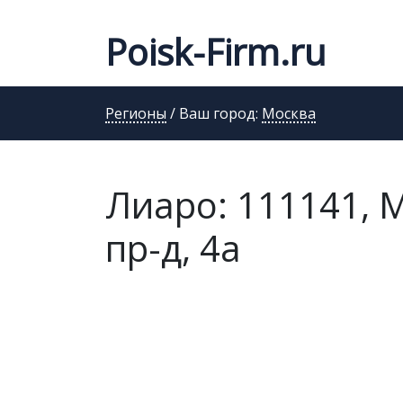
Poisk-Firm.ru
Регионы
/ Ваш город:
Москва
Лиаро: 111141, 
пр-д, 4а