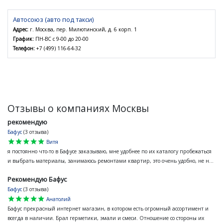
Автосоюз (авто под такси)
Адрес:
г. Москва, пер. Милютинский, д. 6 корп. 1
График:
ПН-ВС с 9-00 до 20-00
Телефон:
+7 (499) 116-64-32
Отзывы о компаниях Москвы
рекомендую
Бафус
(3 отзыва)
star
star
star
star
star
Витя
я постоянно что-то в Бафусе заказываю, мне удобнее по их каталогу пробежаться
и выбрать материалы, занимаюсь ремонтами квартир, это очень удобно, не н...
Рекомендую Бафус
Бафус
(3 отзыва)
star
star
star
star
star
Анатолий
Бафус прекрасный интернет магазин, в котором есть огромный ассортимент и
всегда в наличии. Брал герметики, эмали и смеси. Отношение со стороны их