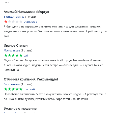
перс...
Алексей Николаевич Моргун
Эксподинамика
(1 отзыв)
star
star
star
star
star
Станислав
Я был одним из первых сотрудников компании со дня основания - вместе с
владельцами мы ушли из Экспомастера со своими клиентами. Я работал с утра
до в...
Иванов Степан
Мосгорздрав
(1 отзыв)
star
star
star
star
star
Lori
Одни «Плюсы»! Городская поликлиника № 45 города МосквыРечной вокзал:
Снова начала ходить медецинская Сестра — «бизнесвумен» и делает бизнес
частный на...
Отличная компания. Рекомендую!
Биокомплекс
(1 отзыв)
star
star
star
star
star
Николай
Проработал в компании 5 лет и хочу сказать, что это надёжный работодатель с
понимающими руководителями с белой зарплатой и соцпакетом.
Ужасное отношение