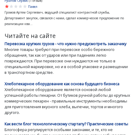
Русатом Сервис
(1 отзыв)
star
star
star
star
star
Павел
Громов Артем Сергеевич, ведущий специалист контрактной службы,
Департамент закупок, связался с нами, сделал коммерческое предложение по
реализации ква...
Читайте на сайте
Перевозка хрупких грузов - что нужно предусмотреть заказчику
Многие товары требуют при перевозке особо бережного
обращения, так как от ударов или при падениях легко
повреждаются. При перевозке они нуждаются не только в
специальной маркировке, но и в особой упаковке и размещении
в транспортном средстве.
Хлебопекарное оборудование как основа будущего бизнеса
Хлебопекарное оборудование является основой любой
успешной работы пекарни. От бутиков ручной работы до крупных
коммерческих пекарен - правильные инструменты необходимы
для приготовления вкусного хлеба, выпечки, тортов и многого
другого.
Как вести блог технологическому стартапу? Практические советы
Блогосфера регулируется особыми законами, и те, кто не