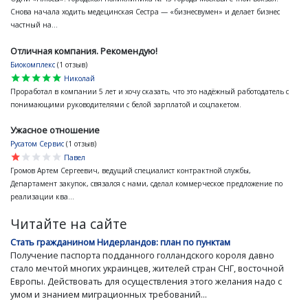
Снова начала ходить медецинская Сестра — «бизнесвумен» и делает бизнес
частный на...
Отличная компания. Рекомендую!
Биокомплекс
(1 отзыв)
star
star
star
star
star
Николай
Проработал в компании 5 лет и хочу сказать, что это надёжный работодатель с
понимающими руководителями с белой зарплатой и соцпакетом.
Ужасное отношение
Русатом Сервис
(1 отзыв)
star
star
star
star
star
Павел
Громов Артем Сергеевич, ведущий специалист контрактной службы,
Департамент закупок, связался с нами, сделал коммерческое предложение по
реализации ква...
Читайте на сайте
Стать гражданином Нидерландов: план по пунктам
Получение паспорта подданного голландского короля давно
стало мечтой многих украинцев, жителей стран СНГ, восточной
Европы. Действовать для осуществления этого желания надо с
умом и знанием миграционных требований...