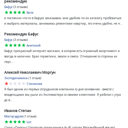
рекомендую
Бафус
(3 отзыва)
star
star
star
star
star
Витя
я постоянно что-то в Бафусе заказываю, мне удобнее по их каталогу пробежаться
и выбрать материалы, занимаюсь ремонтами квартир, это очень удобно, не н...
Рекомендую Бафус
Бафус
(3 отзыва)
star
star
star
star
star
Анатолий
Бафус прекрасный интернет магазин, в котором есть огромный ассортимент и
всегда в наличии. Брал герметики, эмали и смеси. Отношение со стороны их
перс...
Алексей Николаевич Моргун
Эксподинамика
(1 отзыв)
star
star
star
star
star
Станислав
Я был одним из первых сотрудников компании со дня основания - вместе с
владельцами мы ушли из Экспомастера со своими клиентами. Я работал с утра
до в...
Иванов Степан
Мосгорздрав
(1 отзыв)
star
star
star
star
star
Lori
Одни «Плюсы»! Городская поликлиника № 45 города МосквыРечной вокзал: