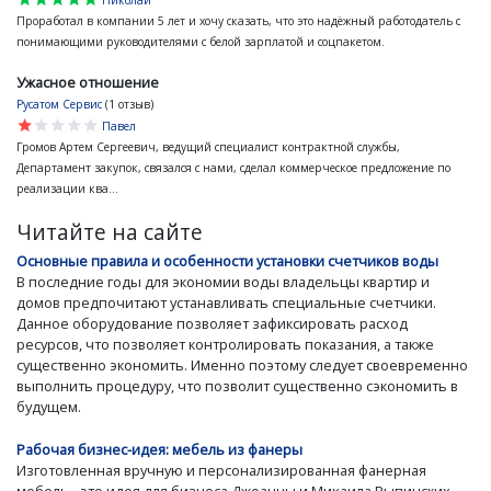
Проработал в компании 5 лет и хочу сказать, что это надёжный работодатель с
понимающими руководителями с белой зарплатой и соцпакетом.
Ужасное отношение
Русатом Сервис
(1 отзыв)
star
star
star
star
star
Павел
Громов Артем Сергеевич, ведущий специалист контрактной службы,
Департамент закупок, связался с нами, сделал коммерческое предложение по
реализации ква...
Читайте на сайте
Основные правила и особенности установки счетчиков воды
В последние годы для экономии воды владельцы квартир и
домов предпочитают устанавливать специальные счетчики.
Данное оборудование позволяет зафиксировать расход
ресурсов, что позволяет контролировать показания, а также
существенно экономить. Именно поэтому следует своевременно
выполнить процедуру, что позволит существенно сэкономить в
будущем.
Рабочая бизнес-идея: мебель из фанеры
Изготовленная вручную и персонализированная фанерная
мебель - это идея для бизнеса Джоанны и Михаила Рыпинских,