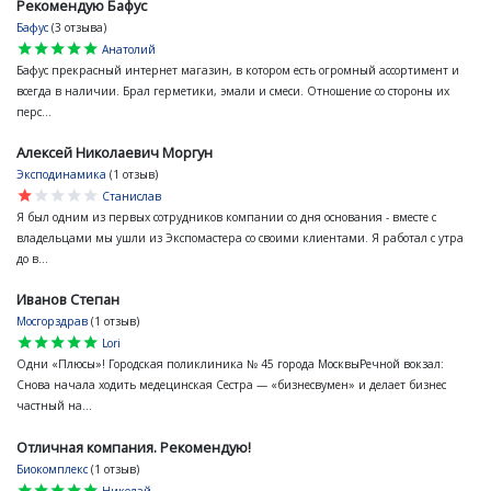
Рекомендую Бафус
Бафус
(3 отзыва)
star
star
star
star
star
Анатолий
Бафус прекрасный интернет магазин, в котором есть огромный ассортимент и
всегда в наличии. Брал герметики, эмали и смеси. Отношение со стороны их
перс...
Алексей Николаевич Моргун
Эксподинамика
(1 отзыв)
star
star
star
star
star
Станислав
Я был одним из первых сотрудников компании со дня основания - вместе с
владельцами мы ушли из Экспомастера со своими клиентами. Я работал с утра
до в...
Иванов Степан
Мосгорздрав
(1 отзыв)
star
star
star
star
star
Lori
Одни «Плюсы»! Городская поликлиника № 45 города МосквыРечной вокзал:
Снова начала ходить медецинская Сестра — «бизнесвумен» и делает бизнес
частный на...
Отличная компания. Рекомендую!
Биокомплекс
(1 отзыв)
star
star
star
star
star
Николай