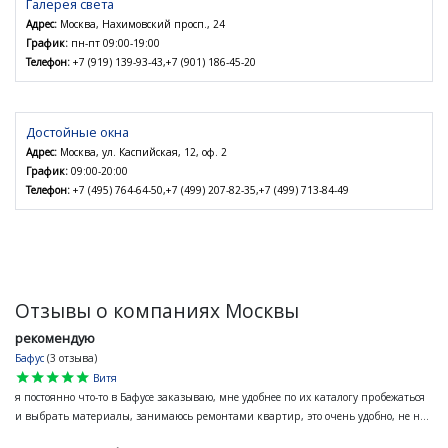
Галерея света
Адрес:
Москва, Нахимовский просп., 24
График:
пн-пт 09:00-19:00
Телефон:
+7 (919) 139-93-43,+7 (901) 186-45-20
Достойные окна
Адрес:
Москва, ул. Каспийская, 12, оф. 2
График:
09:00-20:00
Телефон:
+7 (495) 764-64-50,+7 (499) 207-82-35,+7 (499) 713-84-49
Отзывы о компаниях Москвы
рекомендую
Бафус
(3 отзыва)
star
star
star
star
star
Витя
я постоянно что-то в Бафусе заказываю, мне удобнее по их каталогу пробежаться
и выбрать материалы, занимаюсь ремонтами квартир, это очень удобно, не н...