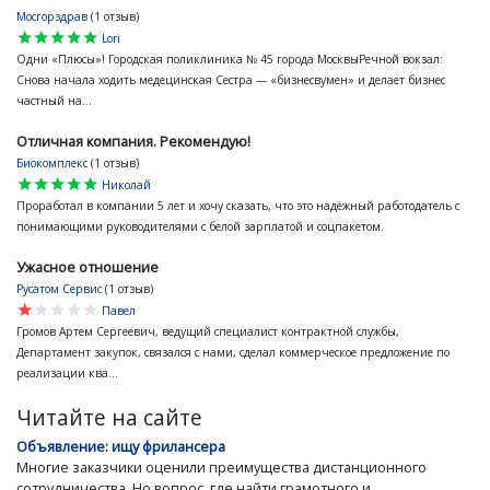
Мосгорздрав
(1 отзыв)
star
star
star
star
star
Lori
Одни «Плюсы»! Городская поликлиника № 45 города МосквыРечной вокзал:
Снова начала ходить медецинская Сестра — «бизнесвумен» и делает бизнес
частный на...
Отличная компания. Рекомендую!
Биокомплекс
(1 отзыв)
star
star
star
star
star
Николай
Проработал в компании 5 лет и хочу сказать, что это надёжный работодатель с
понимающими руководителями с белой зарплатой и соцпакетом.
Ужасное отношение
Русатом Сервис
(1 отзыв)
star
star
star
star
star
Павел
Громов Артем Сергеевич, ведущий специалист контрактной службы,
Департамент закупок, связался с нами, сделал коммерческое предложение по
реализации ква...
Читайте на сайте
Объявление: ищу фрилансера
Многие заказчики оценили преимущества дистанционного
сотрудничества. Но вопрос, где найти грамотного и