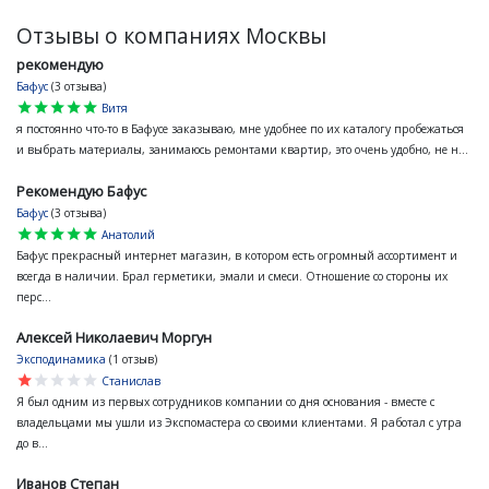
Отзывы о компаниях Москвы
рекомендую
Бафус
(3 отзыва)
star
star
star
star
star
Витя
я постоянно что-то в Бафусе заказываю, мне удобнее по их каталогу пробежаться
и выбрать материалы, занимаюсь ремонтами квартир, это очень удобно, не н...
Рекомендую Бафус
Бафус
(3 отзыва)
star
star
star
star
star
Анатолий
Бафус прекрасный интернет магазин, в котором есть огромный ассортимент и
всегда в наличии. Брал герметики, эмали и смеси. Отношение со стороны их
перс...
Алексей Николаевич Моргун
Эксподинамика
(1 отзыв)
star
star
star
star
star
Станислав
Я был одним из первых сотрудников компании со дня основания - вместе с
владельцами мы ушли из Экспомастера со своими клиентами. Я работал с утра
до в...
Иванов Степан