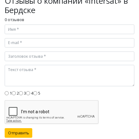
Отзывы о компании «Intersat» в
Бердске
0 отзывов
1
2
3
4
5
Отправить