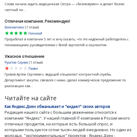
Снова начала ходить медецинская Сестра — «бизнесвумен» и делает бизнес
частный на...
Отличная компания. Рекомендую!
Биокомплекс
(1 отзыв)
star
star
star
star
star
Николай
Проработал в компании 5 лет и хочу сказать, что это надёжный работодатель с
понимающими руководителями с белой зарплатой и соцпакетом.
Ужасное отношение
Русатом Сервис
(1 отзыв)
star
star
star
star
star
Павел
Громов Артем Сергеевич, ведущий специалист контрактной службы,
Департамент закупок, связался с нами, сделал коммерческое предложение по
реализации ква...
Читайте на сайте
Как Яндекс.Дзен обманывает и "кидает" своих авторов
Редакция нашего сайта с большим уважением относится к
компании "Яндекс". У нашей главной IT-компании в России много
отличных продуктов, на которые есть большой спрос, и
которыми пользуются сотни тысяч людей ежедневно. Но один из
молодых, "экспериментальных" проектов - Яндекс.Дзен -