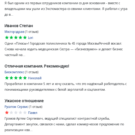
Я был одним из первых сотрудников компании со дня основания - вместе с
владельцами мы ушли из Экспомастера со своими клиентами. Я работал с утра
до в...
Иванов Степан
Мосгорздрав
(1 отзыв)
star
star
star
star
star
Lori
Одни «Плюсы»! Городская поликлиника № 45 города МосквыРечной вокзал:
Снова начала ходить медецинская Сестра — «бизнесвумен» и делает бизнес
частный на...
Отличная компания. Рекомендую!
Биокомплекс
(1 отзыв)
star
star
star
star
star
Николай
Проработал в компании 5 лет и хочу сказать, что это надёжный работодатель с
понимающими руководителями с белой зарплатой и соцпакетом.
Ужасное отношение
Русатом Сервис
(1 отзыв)
star
star
star
star
star
Павел
Громов Артем Сергеевич, ведущий специалист контрактной службы,
Департамент закупок, связался с нами, сделал коммерческое предложение по
реализации ква...