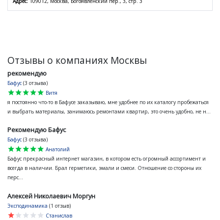
Адрес:
109012, Москва, Богоявленский пер., 3, стр. 3
Отзывы о компаниях Москвы
рекомендую
Бафус
(3 отзыва)
star
star
star
star
star
Витя
я постоянно что-то в Бафусе заказываю, мне удобнее по их каталогу пробежаться
и выбрать материалы, занимаюсь ремонтами квартир, это очень удобно, не н...
Рекомендую Бафус
Бафус
(3 отзыва)
star
star
star
star
star
Анатолий
Бафус прекрасный интернет магазин, в котором есть огромный ассортимент и
всегда в наличии. Брал герметики, эмали и смеси. Отношение со стороны их
перс...
Алексей Николаевич Моргун
Эксподинамика
(1 отзыв)
star
star
star
star
star
Станислав