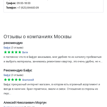
График:
09:00-18:00
Телефон:
+7 (925) 844-83-09
Отзывы о компаниях Москвы
рекомендую
Бафус
(3 отзыва)
star
star
star
star
star
Витя
я постоянно что-то в Бафусе заказываю, мне удобнее по их каталогу пробежаться
и выбрать материалы, занимаюсь ремонтами квартир, это очень удобно, не н...
Рекомендую Бафус
Бафус
(3 отзыва)
star
star
star
star
star
Анатолий
Бафус прекрасный интернет магазин, в котором есть огромный ассортимент и
всегда в наличии. Брал герметики, эмали и смеси. Отношение со стороны их
перс...
Алексей Николаевич Моргун