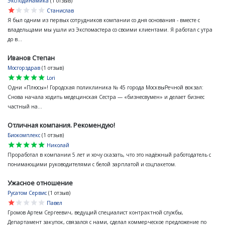
Эксподинамика
(1 отзыв)
star
star
star
star
star
Станислав
Я был одним из первых сотрудников компании со дня основания - вместе с
владельцами мы ушли из Экспомастера со своими клиентами. Я работал с утра
до в...
Иванов Степан
Мосгорздрав
(1 отзыв)
star
star
star
star
star
Lori
Одни «Плюсы»! Городская поликлиника № 45 города МосквыРечной вокзал:
Снова начала ходить медецинская Сестра — «бизнесвумен» и делает бизнес
частный на...
Отличная компания. Рекомендую!
Биокомплекс
(1 отзыв)
star
star
star
star
star
Николай
Проработал в компании 5 лет и хочу сказать, что это надёжный работодатель с
понимающими руководителями с белой зарплатой и соцпакетом.
Ужасное отношение
Русатом Сервис
(1 отзыв)
star
star
star
star
star
Павел
Громов Артем Сергеевич, ведущий специалист контрактной службы,
Департамент закупок, связался с нами, сделал коммерческое предложение по